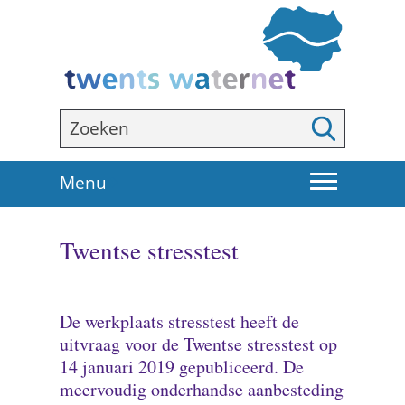
Ga
naar
de
inhoud
Zoeken
Zoeken
U
Menu
i
t
Twentse stresstest
k
l
a
p
(onderzoek
De werkplaats
stresstest
heeft de
p
naar
uitvraag voor de Twentse stresstest op
e
de
14 januari 2019 gepubliceerd. De
n
mate
meervoudig onderhandse aanbesteding