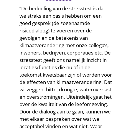
naar
“De bedoeling van de stresstest is dat
de
we straks een basis hebben om een
goed gesprek (de zogenaamde
mate
risicodialoog) te voeren over de
waarin
gevolgen en de betekenis van
klimaatverandering met onze collega’s,
een
inwoners, bedrijven, corporaties etc. De
gebied
stresstest geeft ons namelijk inzicht in
locaties/functies die nu of in de
is
toekomst kwetsbaar zijn of worden voor
voorbereid
de effecten van klimaatverandering. Dat
wil zeggen: hitte, droogte, wateroverlast
op
en overstromingen. Uiteindelijk gaat het
de
over de kwaliteit van de leefomgeving.
Door de dialoog aan te gaan, kunnen we
klimaatontwikkelin
met elkaar bespreken over wat we
acceptabel vinden en wat niet. Waar