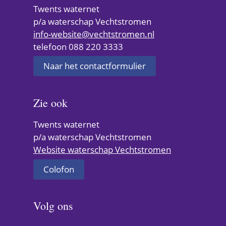
andere
andere
andere
Twents waternet
n
website)
website)
website)
p/a waterschap Vechtstromen
info-website@vechtstromen.nl
telefoon 088 220 3333
Naar het contactformulier
Zie ook
Twents waternet
p/a waterschap Vechtstromen
(verwijst
Website waterschap Vechtstromen
naar
Colofon
een
andere
website)
Volg ons