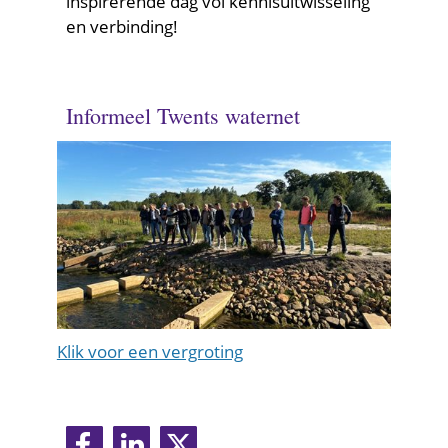
inspirerende dag vol kennisuitwisseling
en verbinding!
Informeel Twents waternet
(afbeelding:
Klik voor een vergroting
Informeel
Twents
waternet)
Delen
Delen
Delen