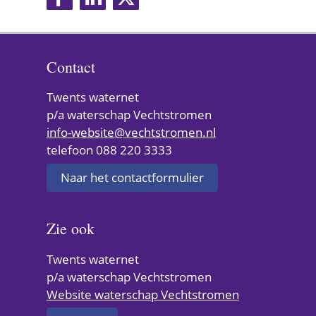
D
op
op
op
e
Facebook
LinkedIn
X
(verwijst
(verwijst
(verwijst
l
naar
naar
naar
Contact
een
een
een
e
andere
andere
andere
Twents waternet
n
website)
website)
website)
p/a waterschap Vechtstromen
info-website@vechtstromen.nl
telefoon 088 220 3333
Naar het contactformulier
Zie ook
Twents waternet
p/a waterschap Vechtstromen
(verwijst
Website waterschap Vechtstromen
naar