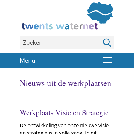
Ga
naar
de
inhoud
Zoeken
Zoeken
U
Menu
i
t
Nieuws uit de werkplaatsen
k
l
a
p
Werkplaats Visie en Strategie
p
e
De ontwikkeling van onze nieuwe visie
n
en strategie is in volle gang. In dit