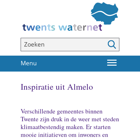
Ga
naar
de
inhoud
Zoeken
Zoeken
U
Menu
i
t
Inspiratie uit Almelo
k
l
a
p
Verschillende gemeentes binnen
p
Twente zijn druk in de weer met steden
e
klimaatbestendig maken. Er starten
n
mooie initiatieven om inwoners en