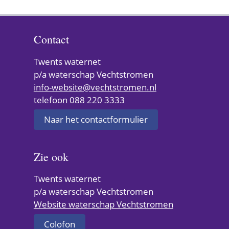
e
Facebook
LinkedIn
X
(verwijst
(verwijst
(verwijst
l
naar
naar
naar
Contact
een
een
een
e
andere
andere
andere
Twents waternet
n
website)
website)
website)
p/a waterschap Vechtstromen
info-website@vechtstromen.nl
telefoon 088 220 3333
Naar het contactformulier
Zie ook
Twents waternet
p/a waterschap Vechtstromen
(verwijst
Website waterschap Vechtstromen
naar
Colofon