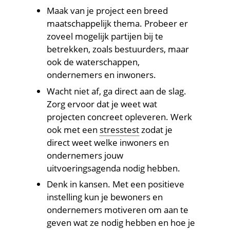
Maak van je project een breed
maatschappelijk thema. Probeer er
zoveel mogelijk partijen bij te
betrekken, zoals bestuurders, maar
ook de waterschappen,
ondernemers en inwoners.
Wacht niet af, ga direct aan de slag.
Zorg ervoor dat je weet wat
projecten concreet opleveren. Werk
(onderzoek
ook met een
stresstest
zodat je
naar
direct weet welke inwoners en
de
ondernemers jouw
mate
uitvoeringsagenda nodig hebben.
waarin
Denk in kansen. Met een positieve
een
instelling kun je bewoners en
gebied
ondernemers motiveren om aan te
is
geven wat ze nodig hebben en hoe je